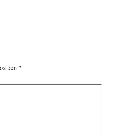
dos con
*